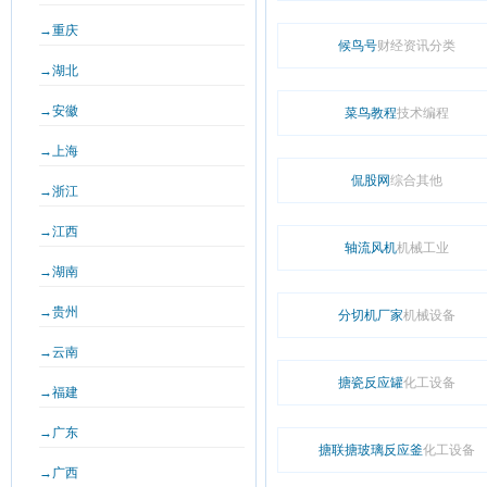
→重庆
候鸟号
财经资讯分类
→湖北
→安徽
菜鸟教程
技术编程
→上海
侃股网
综合其他
→浙江
→江西
轴流风机
机械工业
→湖南
→贵州
分切机厂家
机械设备
→云南
搪瓷反应罐
化工设备
→福建
→广东
搪联搪玻璃反应釜
化工设备
→广西