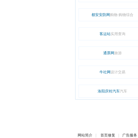
都安安防网
购物-购物综合
客运站
实用查询
通票网
旅游
牛社网
设计交易
洛阳庆铃汽车
汽车
网站简介
|
首页修复
|
广告服务