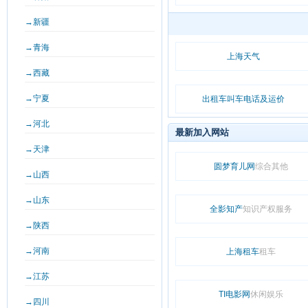
→新疆
→青海
上海天气
→西藏
→宁夏
出租车叫车电话及运价
→河北
最新加入网站
→天津
圆梦育儿网
综合其他
→山西
→山东
全影知产
知识产权服务
→陕西
→河南
上海租车
租车
→江苏
TI电影网
休闲娱乐
→四川