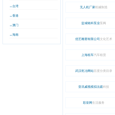
→台湾
无人机厂家
机械制造
→香港
盐城铭科泵业
泵阀
→澳门
→海南
优艺雕塑有限公司
文化艺术
上海租车
汽车租赁
武汉乾冶网站
百度分类目录
亚讯威视模拟法庭
科技
彩皇网
生活服务