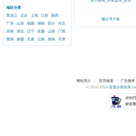
官方新闻_街头篮球_新浪
地区分类
黑龙江
北京
上海
江苏
陕西
艄公号子鱼
广东
山东
福建
湖南
四川
河北
河南
湖北
辽宁
安徽
山西
广西
青海
新疆
甘肃
云南
海南
天津
网站简介
|
首页修复
|
广告服务
© 2010-2018
百度分类目录
ba