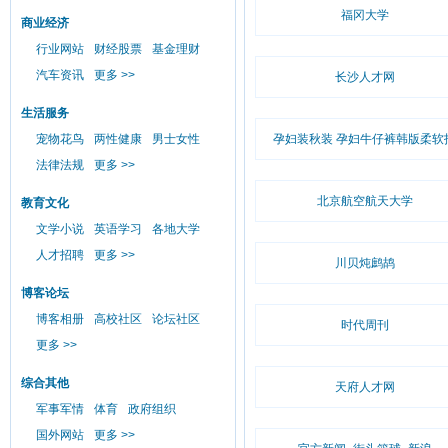
福冈大学
商业经济
行业网站
财经股票
基金理财
汽车资讯
更多 >>
长沙人才网
生活服务
宠物花鸟
两性健康
男士女性
孕妇装秋装 孕妇牛仔裤韩版柔软
法律法规
更多 >>
北京航空航天大学
教育文化
文学小说
英语学习
各地大学
人才招聘
更多 >>
川贝炖鹧鸪
博客论坛
博客相册
高校社区
论坛社区
时代周刊
更多 >>
综合其他
天府人才网
军事军情
体育
政府组织
国外网站
更多 >>