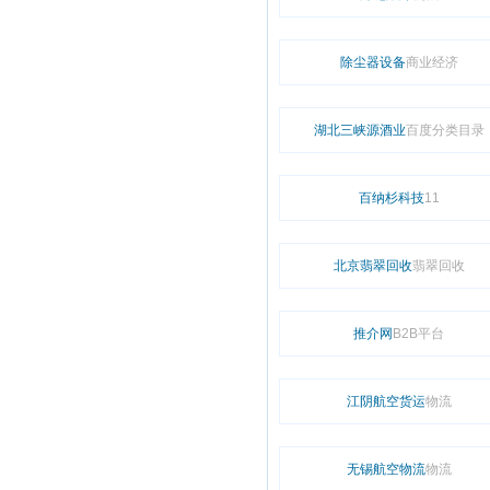
除尘器设备
商业经济
湖北三峡源酒业
百度分类目录
百纳杉科技
11
北京翡翠回收
翡翠回收
推介网
B2B平台
江阴航空货运
物流
无锡航空物流
物流