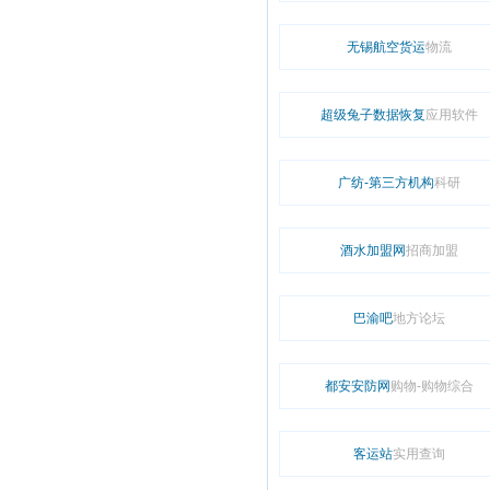
无锡航空货运
物流
超级兔子数据恢复
应用软件
广纺-第三方机构
科研
酒水加盟网
招商加盟
巴渝吧
地方论坛
都安安防网
购物-购物综合
客运站
实用查询